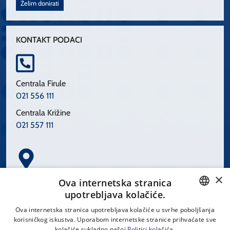
Želim donirati
KONTAKT PODACI
Centrala Firule
021 556 111
Centrala Križine
021 557 111
×
Spinčićeva 1, 21000 Split
Ova internetska stranica
Hrvatska
upotrebljava kolačiće.
CROATIAN
Ova internetska stranica upotrebljava kolačiće u svrhe poboljšanja
korisničkog iskustva. Uporabom internetske stranice prihvaćate sve
ENGLISH
kolačiće sukladno našoj
Politici kolačića.