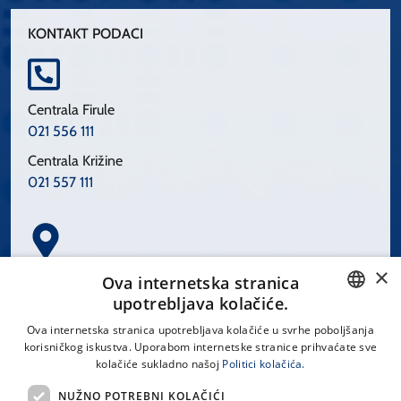
KONTAKT PODACI
Centrala Firule
021 556 111
Centrala Križine
021 557 111
×
Spinčićeva 1, 21000 Split
Ova internetska stranica
Hrvatska
upotrebljava kolačiće.
CROATIAN
Ova internetska stranica upotrebljava kolačiće u svrhe poboljšanja
korisničkog iskustva. Uporabom internetske stranice prihvaćate sve
ENGLISH
kolačiće sukladno našoj
Politici kolačića.
office@kbsplit.hr
NUŽNO POTREBNI KOLAČIĆI