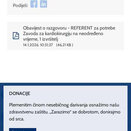
Podijeli:
Obavijest o razgovoru - REFERENT za potrebe
Zavoda za kardiokirurgiju na neodređeno
vrijeme, 1 izvršitelj
14.1.2026. 10:51:37
46,21 KB
DONACIJE
Plemenitim činom nesebičnog darivanja osnažimo našu
zdravstvenu zaštitu. „Zarazimo“ se dobrotom, donirajmo
od srca.