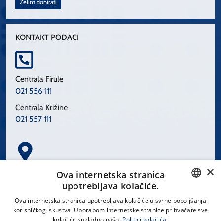
Želim donirati
KONTAKT PODACI
Centrala Firule
021 556 111
Centrala Križine
021 557 111
×
Spinčićeva 1, 21000 Split
Ova internetska stranica
Hrvatska
upotrebljava kolačiće.
CROATIAN
Ova internetska stranica upotrebljava kolačiće u svrhe poboljšanja
korisničkog iskustva. Uporabom internetske stranice prihvaćate sve
ENGLISH
kolačiće sukladno našoj
Politici kolačića.