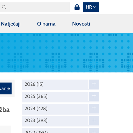
HR
Natječaji
O nama
Novosti
2026
(15)
vanje
2025
(365)
užba
2024
(428)
2023
(393)
2022
(280)