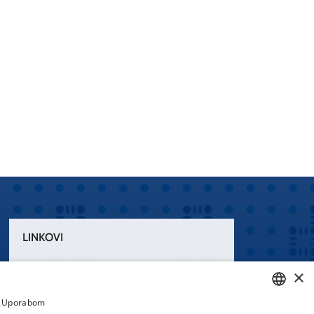
LINKOVI
Uvjeti korištenja
×
Izjava o pristupačnosti
a. Uporabom