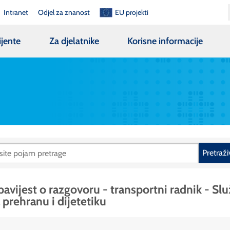
Intranet
Odjel za znanost
EU projekti
ijente
Za djelatnike
Korisne informacije
Pretraži
avijest o razgovoru - transportni radnik - Sl
 prehranu i dijetetiku