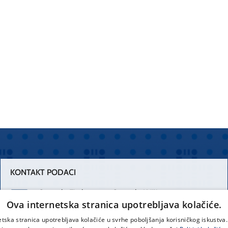
KONTAKT PODACI
Centrala Firule
Centrala Križine
Ova internetska stranica upotrebljava kolačiće.
021 556 111
021 557 111
etska stranica upotrebljava kolačiće u svrhe poboljšanja korisničkog iskustv