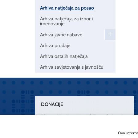
Arhiva natječaja za posao
Arhiva natječaja za izbor i
imenovanje
Arhiva javne nabave
Arhiva prodaje
Arhiva ostalih natječaja
Arhiva savjetovanja s javnošću
DONACIJE
Plemenitim činom nesebičnog darivanja
osnažimo našu zdravstvenu zaštitu.
„Zarazimo“ se dobrotom, donirajmo od
Ova intern