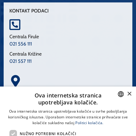
KONTAKT PODACI
Centrala Firule
021 556 111
Centrala Križine
021 557 111
×
Spinčićeva 1, 21000 Split
Ova internetska stranica
Hrvatska
upotrebljava kolačiće.
CROATIAN
Ova internetska stranica upotrebljava kolačiće u svrhe poboljšanja
korisničkog iskustva. Uporabom internetske stranice prihvaćate sve
ENGLISH
kolačiće sukladno našoj
Politici kolačića.
office@kbsplit.hr
NUŽNO POTREBNI KOLAČIĆI