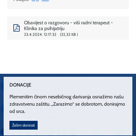
Obavijest o razgovoru - viši radni terapeut -
Klinika za psihijatriju
23.4.2024. 12:17:32
32,32 KB
DONACIJE
Plemenitim činom nesebičnog darivanja osnažimo našu
zdravstvenu zaštitu. „Zarazimo“ se dobrotom, donirajmo
od srca.
Želim donirati