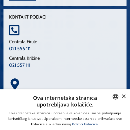
KONTAKT PODACI
Centrala Firule
021 556 111
Centrala Križine
021 557 111
×
Spinčićeva 1, 21000 Split
Ova internetska stranica
Hrvatska
upotrebljava kolačiće.
CROATIAN
Ova internetska stranica upotrebljava kolačiće u svrhe poboljšanja
korisničkog iskustva. Uporabom internetske stranice prihvaćate sve
ENGLISH
kolačiće sukladno našoj
Politici kolačića.
office@kbsplit.hr