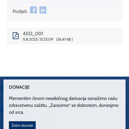
Podijeli:
4322_001
11.8.2025. 13:25:09
36,41 KB
DONACIJE
Plemenitim činom nesebičnog darivanja osnažimo našu
zdravstvenu zaštitu. „Zarazimo“ se dobrotom, donirajmo
od srca.
Želim donirati