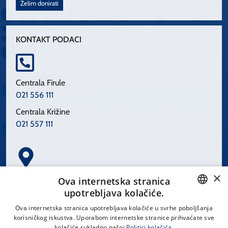
Želim donirati
KONTAKT PODACI
Centrala Firule
021 556 111
Centrala Križine
021 557 111
×
Spinčićeva 1, 21000 Split
Ova internetska stranica
Hrvatska
upotrebljava kolačiće.
CROATIAN
Ova internetska stranica upotrebljava kolačiće u svrhe poboljšanja
korisničkog iskustva. Uporabom internetske stranice prihvaćate sve
ENGLISH
kolačiće sukladno našoj
Politici kolačića.