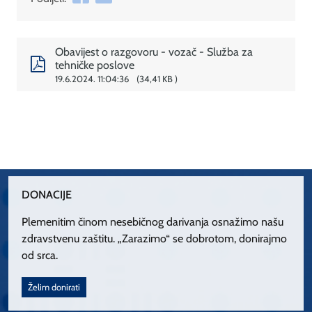
Obavijest o razgovoru - vozač - Služba za
tehničke poslove
19.6.2024. 11:04:36
34,41 KB
DONACIJE
Plemenitim činom nesebičnog darivanja osnažimo našu
zdravstvenu zaštitu. „Zarazimo“ se dobrotom, donirajmo
od srca.
Želim donirati