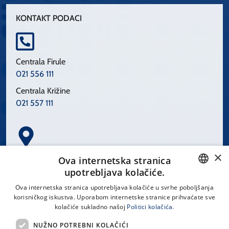
KONTAKT PODACI
Centrala Firule
021 556 111
Centrala Križine
021 557 111
×
Spinčićeva 1, 21000 Split
Ova internetska stranica
Hrvatska
upotrebljava kolačiće.
CROATIAN
Ova internetska stranica upotrebljava kolačiće u svrhe poboljšanja
korisničkog iskustva. Uporabom internetske stranice prihvaćate sve
ENGLISH
kolačiće sukladno našoj
Politici kolačića.
office@kbsplit.hr
NUŽNO POTREBNI KOLAČIĆI