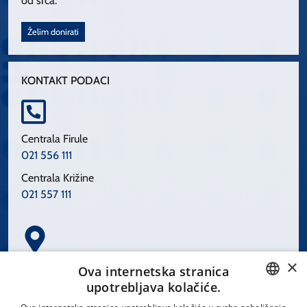
od srca.
Želim donirati
KONTAKT PODACI
Centrala Firule
021 556 111
Centrala Križine
021 557 111
×
Spinčićeva 1, 21000 Split
Ova internetska stranica
Hrvatska
upotrebljava kolačiće.
CROATIAN