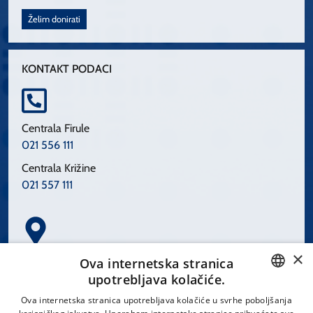
Želim donirati
KONTAKT PODACI
Centrala Firule
021 556 111
Centrala Križine
021 557 111
×
Spinčićeva 1, 21000 Split
Ova internetska stranica
Hrvatska
upotrebljava kolačiće.
CROATIAN
Ova internetska stranica upotrebljava kolačiće u svrhe poboljšanja