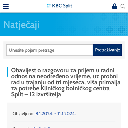
Natječaji
Pretraživanje
Obavijest o razgovoru za prijem u radni
odnos na neodređeno vrijeme, uz probni
rad u trajanju od tri mjeseca, viša primalja
za potrebe Kliničkog bolničkog centra
Split – 12 izvršitelja
Objavljeno:
8.1.2024. - 11.1.2024.