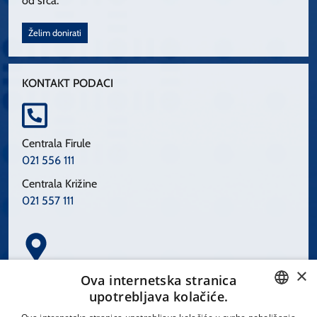
od srca.
Želim donirati
KONTAKT PODACI
Centrala Firule
021 556 111
Centrala Križine
021 557 111
×
Spinčićeva 1, 21000 Split
Ova internetska stranica
Hrvatska
upotrebljava kolačiće.
CROATIAN