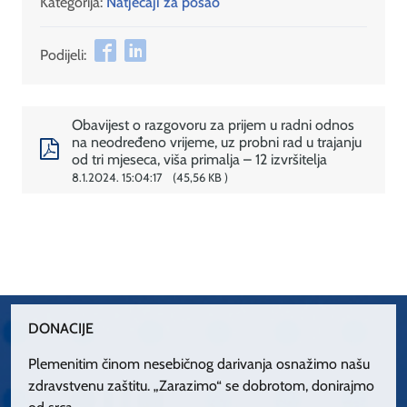
Kategorija:
Natječaji za posao
Podijeli:
Obavijest o razgovoru za prijem u radni odnos
na neodređeno vrijeme, uz probni rad u trajanju
od tri mjeseca, viša primalja – 12 izvršitelja
8.1.2024. 15:04:17
45,56 KB
DONACIJE
Plemenitim činom nesebičnog darivanja osnažimo našu
zdravstvenu zaštitu. „Zarazimo“ se dobrotom, donirajmo