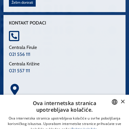
Želim donirati
KONTAKT PODACI
Centrala Firule
021 556 111
Centrala Križine
021 557 111
×
Spinčićeva 1, 21000 Split
Ova internetska stranica
Hrvatska
upotrebljava kolačiće.
CROATIAN
Ova internetska stranica upotrebljava kolačiće u svrhe poboljšanja
korisničkog iskustva. Uporabom internetske stranice prihvaćate sve
ENGLISH