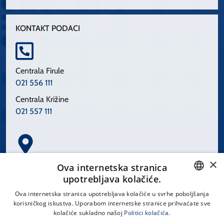
KONTAKT PODACI
Centrala Firule
021 556 111
Centrala Križine
021 557 111
×
Spinčićeva 1, 21000 Split
Ova internetska stranica
Hrvatska
upotrebljava kolačiće.
CROATIAN
Ova internetska stranica upotrebljava kolačiće u svrhe poboljšanja
korisničkog iskustva. Uporabom internetske stranice prihvaćate sve
ENGLISH
kolačiće sukladno našoj
Politici kolačića.
office@kbsplit.hr