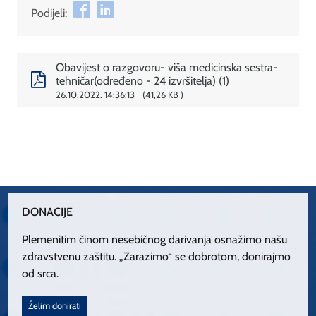
Podijeli:
Obavijest o razgovoru- viša medicinska sestra-
tehničar(određeno - 24 izvršitelja) (1)
26.10.2022. 14:36:13
41,26 KB
DONACIJE
Plemenitim činom nesebičnog darivanja osnažimo našu
zdravstvenu zaštitu. „Zarazimo“ se dobrotom, donirajmo
od srca.
Želim donirati