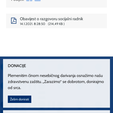
Obavijest o razgovoru socijalni radnik
14.1.2021. 8:28:50
214,49 KB
DONACIJE
Plemenitim činom nesebičnog darivanja osnažimo našu
zdravstvenu zaštitu. „Zarazimo“ se dobrotom, donirajmo
od srca.
Želim donirati