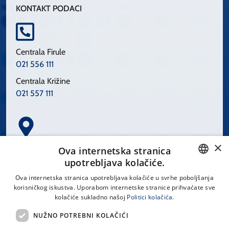
KONTAKT PODACI
Centrala Firule
021 556 111
Centrala Križine
021 557 111
×
Spinčićeva 1, 21000 Split
Ova internetska stranica
Hrvatska
upotrebljava kolačiće.
CROATIAN
Ova internetska stranica upotrebljava kolačiće u svrhe poboljšanja
korisničkog iskustva. Uporabom internetske stranice prihvaćate sve
ENGLISH
kolačiće sukladno našoj
Politici kolačića.
office@kbsplit.hr
NUŽNO POTREBNI KOLAČIĆI