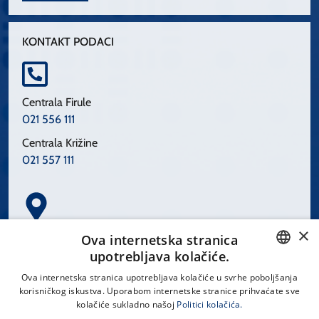
KONTAKT PODACI
Centrala Firule
021 556 111
Centrala Križine
021 557 111
×
Spinčićeva 1, 21000 Split
Ova internetska stranica
Hrvatska
upotrebljava kolačiće.
CROATIAN
Ova internetska stranica upotrebljava kolačiće u svrhe poboljšanja
korisničkog iskustva. Uporabom internetske stranice prihvaćate sve
ENGLISH
kolačiće sukladno našoj
Politici kolačića.
office@kbsplit.hr