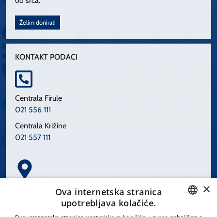
od srca.
Želim donirati
KONTAKT PODACI
Centrala Firule
021 556 111
Centrala Križine
021 557 111
×
Spinčićeva 1, 21000 Split
Ova internetska stranica
Hrvatska
upotrebljava kolačiće.
CROATIAN