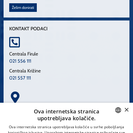
Želim donirati
KONTAKT PODACI
Centrala Firule
021 556 111
Centrala Križine
021 557 111
×
Spinčićeva 1, 21000 Split
Ova internetska stranica
Hrvatska
upotrebljava kolačiće.
CROATIAN
Ova internetska stranica upotrebljava kolačiće u svrhe poboljšanja
korisničkog iskustva. Uporabom internetske stranice prihvaćate sve