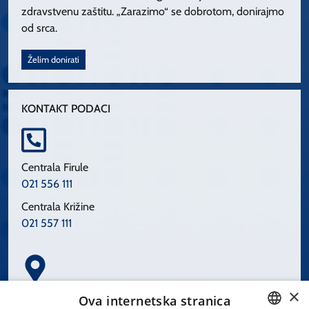
zdravstvenu zaštitu. „Zarazimo“ se dobrotom, donirajmo
od srca.
Želim donirati
KONTAKT PODACI
Centrala Firule
021 556 111
Centrala Križine
021 557 111
×
Spinčićeva 1, 21000 Split
Ova internetska stranica