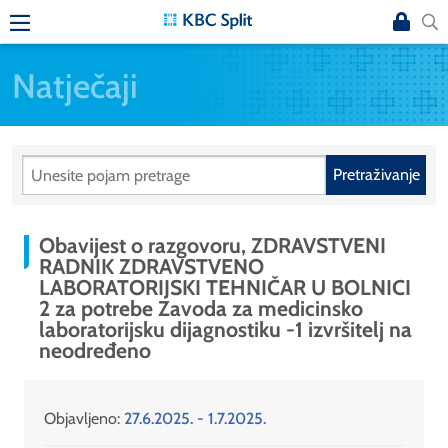
Natječaji
Pretraživanje
Obavijest o razgovoru, ZDRAVSTVENI
RADNIK ZDRAVSTVENO
LABORATORIJSKI TEHNIČAR U BOLNICI
2 za potrebe Zavoda za medicinsko
laboratorijsku dijagnostiku -1 izvršitelj na
neodređeno
Objavljeno:
27.6.2025. - 1.7.2025.