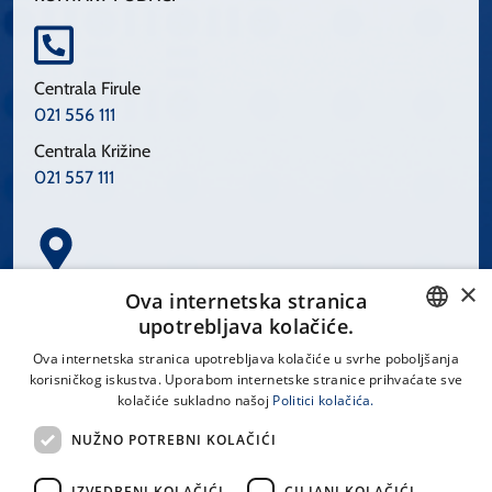
Centrala Firule
021 556 111
Centrala Križine
021 557 111
×
Spinčićeva 1, 21000 Split
Ova internetska stranica
Hrvatska
upotrebljava kolačiće.
CROATIAN
Ova internetska stranica upotrebljava kolačiće u svrhe poboljšanja
korisničkog iskustva. Uporabom internetske stranice prihvaćate sve
ENGLISH
kolačiće sukladno našoj
Politici kolačića.
office@kbsplit.hr
NUŽNO POTREBNI KOLAČIĆI
LINKOVI
IZVEDBENI KOLAČIĆI
CILJANI KOLAČIĆI