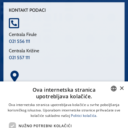
KONTAKT PODACI
Centrala Firule
021 556 111
Centrala Križine
021 557 111
×
Spinčićeva 1, 21000 Split
Ova internetska stranica
Hrvatska
upotrebljava kolačiće.
CROATIAN
Ova internetska stranica upotrebljava kolačiće u svrhe poboljšanja
korisničkog iskustva. Uporabom internetske stranice prihvaćate sve
ENGLISH
kolačiće sukladno našoj
Politici kolačića.
office@kbsplit.hr
NUŽNO POTREBNI KOLAČIĆI