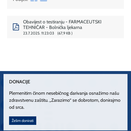
Obavijest o testiranju - FARMACEUTSKI
TEHNIČAR - Bolnička ljekarna
23.7.2025. 11:23:03
67,9 KB
DONACIJE
Plemenitim činom nesebičnog darivanja osnažimo našu
zdravstvenu zaštitu. „Zarazimo“ se dobrotom, donirajmo
od srca.
Želim donirati