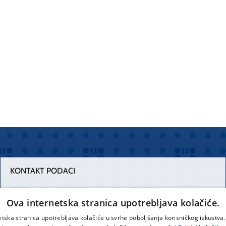
KONTAKT PODACI
Centrala Firule
Centrala Križine
Ova internetska stranica upotrebljava kolačiće.
021 556 111
021 557 111
etska stranica upotrebljava kolačiće u svrhe poboljšanja korisničkog iskustv