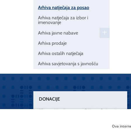
Arhiva natječaja za posao
Arhiva natječaja za izbor i
imenovanje
Arhiva javne nabave
Arhiva prodaje
Arhiva ostalih natječaja
Arhiva savjetovanja s javnošću
DONACIJE
Plemenitim činom nesebičnog darivanja
osnažimo našu zdravstvenu zaštitu.
„Zarazimo“ se dobrotom, donirajmo od
Ova intern