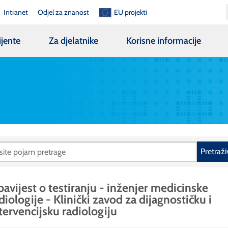
Intranet
Odjel za znanost
EU projekti
ijente
Za djelatnike
Korisne informacije
Pretraži
avijest o testiranju - inženjer medicinske
diologije - Klinički zavod za dijagnostičku i
tervencijsku radiologiju