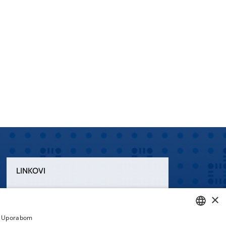
LINKOVI
Uvjeti korištenja
×
Izjava o pristupačnosti
a. Uporabom