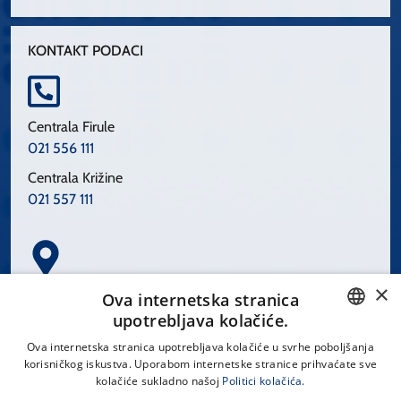
KONTAKT PODACI
Centrala Firule
021 556 111
Centrala Križine
021 557 111
×
Spinčićeva 1, 21000 Split
Ova internetska stranica
Hrvatska
upotrebljava kolačiće.
CROATIAN
Ova internetska stranica upotrebljava kolačiće u svrhe poboljšanja
korisničkog iskustva. Uporabom internetske stranice prihvaćate sve
ENGLISH
kolačiće sukladno našoj
Politici kolačića.
office@kbsplit.hr