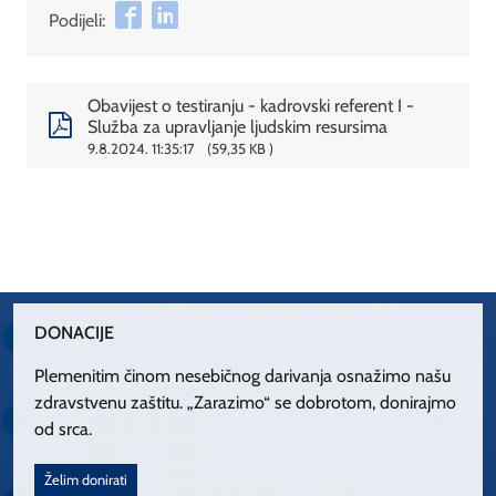
Podijeli:
Obavijest o testiranju - kadrovski referent I -
Služba za upravljanje ljudskim resursima
9.8.2024. 11:35:17
59,35 KB
DONACIJE
Plemenitim činom nesebičnog darivanja osnažimo našu
zdravstvenu zaštitu. „Zarazimo“ se dobrotom, donirajmo
od srca.
Želim donirati