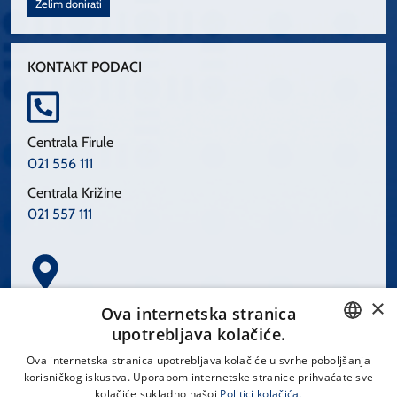
Želim donirati
KONTAKT PODACI
Centrala Firule
021 556 111
Centrala Križine
021 557 111
×
Spinčićeva 1, 21000 Split
Ova internetska stranica
Hrvatska
upotrebljava kolačiće.
CROATIAN
Ova internetska stranica upotrebljava kolačiće u svrhe poboljšanja
korisničkog iskustva. Uporabom internetske stranice prihvaćate sve
ENGLISH
kolačiće sukladno našoj
Politici kolačića.