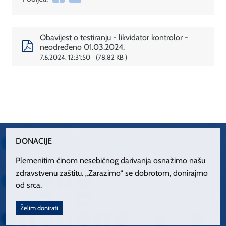
Obavijest o testiranju - likvidator kontrolor -
neodređeno 01.03.2024.
7.6.2024. 12:31:50
78,82 KB
DONACIJE
Plemenitim činom nesebičnog darivanja osnažimo našu
zdravstvenu zaštitu. „Zarazimo“ se dobrotom, donirajmo
od srca.
Želim donirati