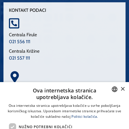
KONTAKT PODACI
Centrala Firule
021 556 111
Centrala Križine
021 557 111
×
Spinčićeva 1, 21000 Split
Ova internetska stranica
Hrvatska
upotrebljava kolačiće.
CROATIAN
Ova internetska stranica upotrebljava kolačiće u svrhe poboljšanja
korisničkog iskustva. Uporabom internetske stranice prihvaćate sve
ENGLISH
kolačiće sukladno našoj
Politici kolačića.
office@kbsplit.hr
NUŽNO POTREBNI KOLAČIĆI