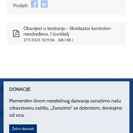
Podijeli:
Obavijest o testiranju - likvidaator kontrolor-
neodređeno, 1 izvršitelj
27.9.2023. 10:11:06
68,1 KB
DONACIJE
Plemenitim činom nesebičnog darivanja osnažimo našu
zdravstvenu zaštitu. „Zarazimo“ se dobrotom, donirajmo
od srca.
Želim donirati