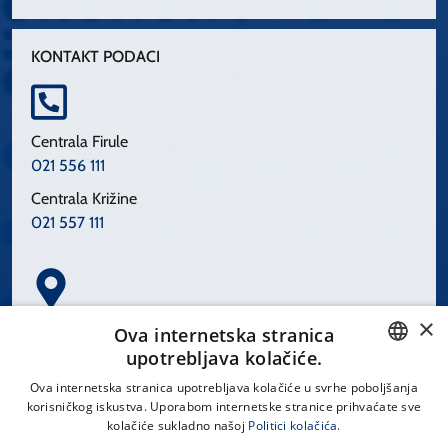
KONTAKT PODACI
Centrala Firule
021 556 111
Centrala Križine
021 557 111
×
Spinčićeva 1, 21000 Split
Ova internetska stranica
Hrvatska
upotrebljava kolačiće.
CROATIAN
Ova internetska stranica upotrebljava kolačiće u svrhe poboljšanja
korisničkog iskustva. Uporabom internetske stranice prihvaćate sve
ENGLISH
kolačiće sukladno našoj
Politici kolačića.
office@kbsplit.hr