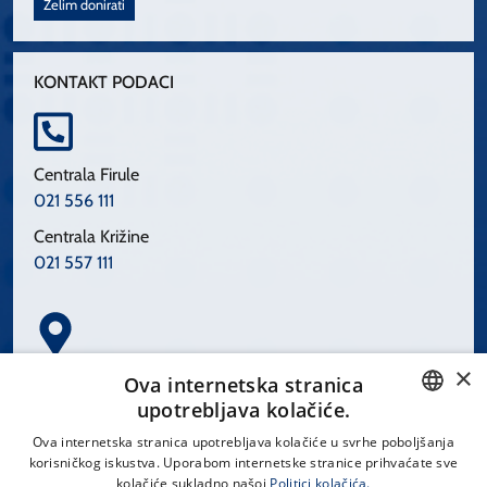
Želim donirati
KONTAKT PODACI
Centrala Firule
021 556 111
Centrala Križine
021 557 111
×
Spinčićeva 1, 21000 Split
Ova internetska stranica
Hrvatska
upotrebljava kolačiće.
CROATIAN
Ova internetska stranica upotrebljava kolačiće u svrhe poboljšanja
korisničkog iskustva. Uporabom internetske stranice prihvaćate sve
ENGLISH
kolačiće sukladno našoj
Politici kolačića.