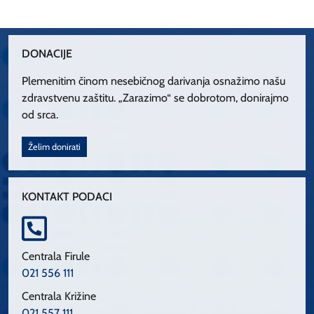
DONACIJE
Plemenitim činom nesebičnog darivanja osnažimo našu
zdravstvenu zaštitu. „Zarazimo“ se dobrotom, donirajmo
od srca.
Želim donirati
KONTAKT PODACI
Centrala Firule
021 556 111
Centrala Križine
021 557 111