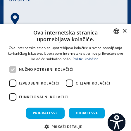
×
Spinčićeva 1, 21000 Split
Ova internetska stranica
Hrvatska
upotrebljava kolačiće.
CROATIAN
Ova internetska stranica upotrebljava kolačiće u svrhe poboljšanja
korisničkog iskustva. Uporabom internetske stranice prihvaćate sve
ENGLISH
kolačiće sukladno našoj
Politici kolačića.
office@kbsplit.hr
NUŽNO POTREBNI KOLAČIĆI
LINKOVI
IZVEDBENI KOLAČIĆI
CILJANI KOLAČIĆI
Uvjeti korištenja
FUNKCIONALNI KOLAČIĆI
Izjava o pristupačnosti
PRIHVATI SVE
ODBACI SVE
PRIKAŽI DETALJE