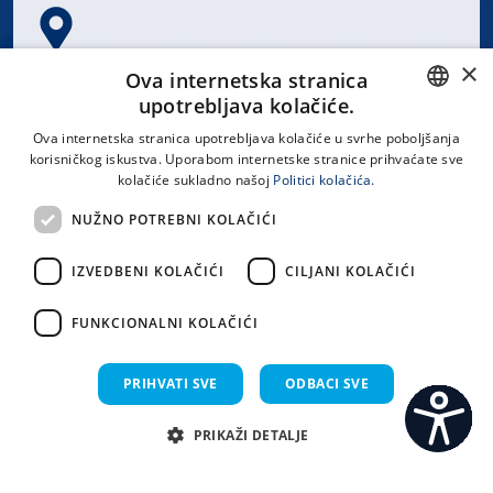
×
Spinčićeva 1, 21000 Split
Ova internetska stranica
Hrvatska
upotrebljava kolačiće.
CROATIAN
Ova internetska stranica upotrebljava kolačiće u svrhe poboljšanja
korisničkog iskustva. Uporabom internetske stranice prihvaćate sve
ENGLISH
kolačiće sukladno našoj
Politici kolačića.
office@kbsplit.hr
NUŽNO POTREBNI KOLAČIĆI
LINKOVI
IZVEDBENI KOLAČIĆI
CILJANI KOLAČIĆI
Uvjeti korištenja
FUNKCIONALNI KOLAČIĆI
Izjava o pristupačnosti
PRIHVATI SVE
ODBACI SVE
PRIKAŽI DETALJE
C
S
Sva prava pridržana KBC Split 2026.