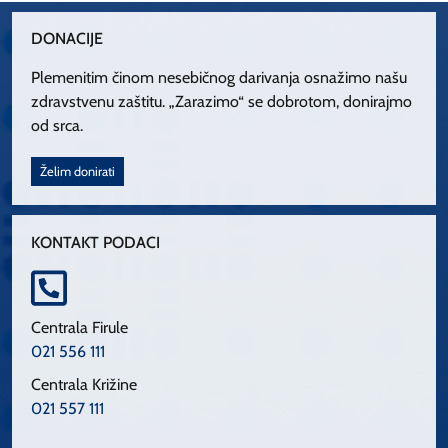
DONACIJE
Plemenitim činom nesebičnog darivanja osnažimo našu
zdravstvenu zaštitu. „Zarazimo“ se dobrotom, donirajmo
od srca.
Želim donirati
KONTAKT PODACI
Centrala Firule
021 556 111
Centrala Križine
021 557 111