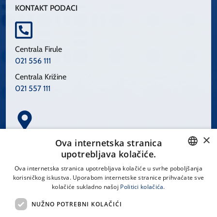
KONTAKT PODACI
Centrala Firule
021 556 111
Centrala Križine
021 557 111
×
Spinčićeva 1, 21000 Split
Ova internetska stranica
Hrvatska
upotrebljava kolačiće.
CROATIAN
Ova internetska stranica upotrebljava kolačiće u svrhe poboljšanja
korisničkog iskustva. Uporabom internetske stranice prihvaćate sve
ENGLISH
kolačiće sukladno našoj
Politici kolačića.
office@kbsplit.hr
NUŽNO POTREBNI KOLAČIĆI