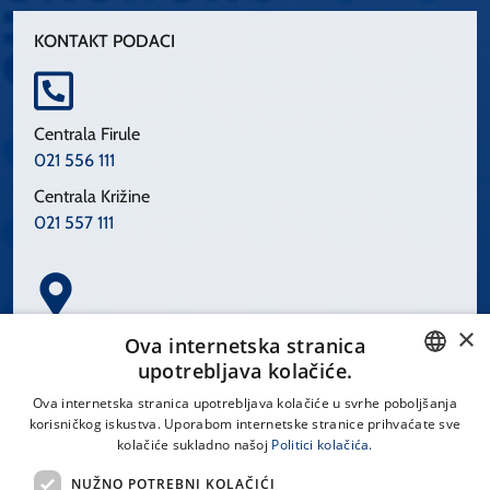
KONTAKT PODACI
Centrala Firule
021 556 111
Centrala Križine
021 557 111
×
Spinčićeva 1, 21000 Split
Ova internetska stranica
Hrvatska
upotrebljava kolačiće.
CROATIAN
Ova internetska stranica upotrebljava kolačiće u svrhe poboljšanja
korisničkog iskustva. Uporabom internetske stranice prihvaćate sve
ENGLISH
kolačiće sukladno našoj
Politici kolačića.
office@kbsplit.hr
NUŽNO POTREBNI KOLAČIĆI