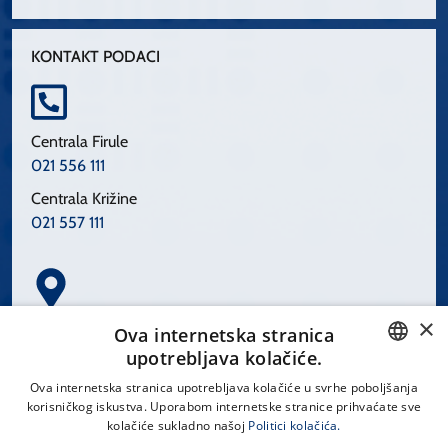
KONTAKT PODACI
Centrala Firule
021 556 111
Centrala Križine
021 557 111
×
Spinčićeva 1, 21000 Split
Ova internetska stranica
Hrvatska
upotrebljava kolačiće.
CROATIAN
Ova internetska stranica upotrebljava kolačiće u svrhe poboljšanja
korisničkog iskustva. Uporabom internetske stranice prihvaćate sve
ENGLISH
kolačiće sukladno našoj
Politici kolačića.
office@kbsplit.hr