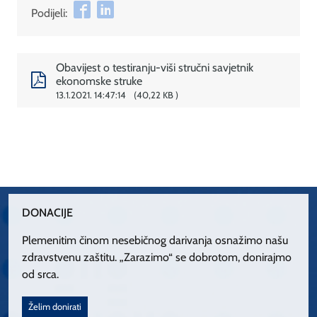
Podijeli:
Obavijest o testiranju-viši stručni savjetnik
ekonomske struke
13.1.2021. 14:47:14
40,22 KB
DONACIJE
Plemenitim činom nesebičnog darivanja osnažimo našu
zdravstvenu zaštitu. „Zarazimo“ se dobrotom, donirajmo
od srca.
Želim donirati