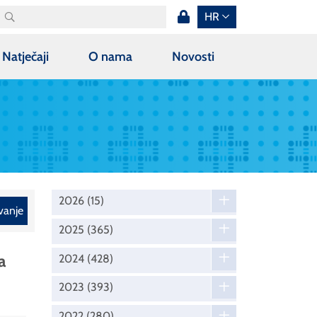
HR
Natječaji
O nama
Novosti
2026
(15)
vanje
2025
(365)
a
2024
(428)
2023
(393)
2022
(280)