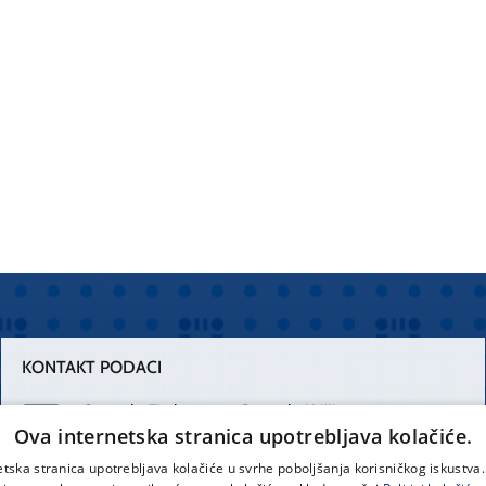
KONTAKT PODACI
Centrala Firule
Centrala Križine
Ova internetska stranica upotrebljava kolačiće.
021 556 111
021 557 111
etska stranica upotrebljava kolačiće u svrhe poboljšanja korisničkog iskustv