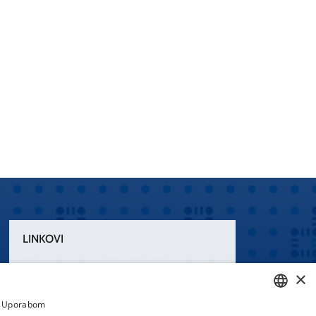
LINKOVI
Uvjeti korištenja
×
Izjava o pristupačnosti
a. Uporabom