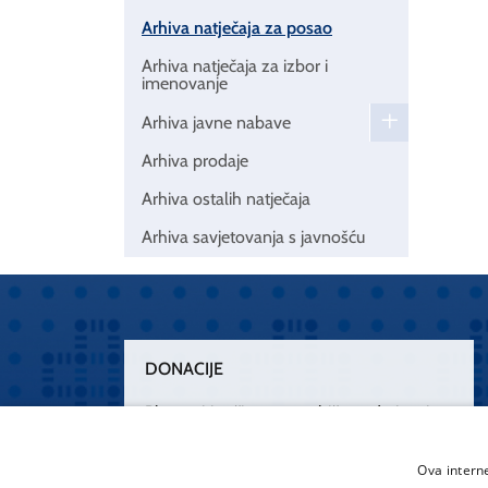
Arhiva natječaja za posao
Arhiva natječaja za izbor i
imenovanje
Arhiva javne nabave
Arhiva prodaje
Arhiva ostalih natječaja
Arhiva savjetovanja s javnošću
DONACIJE
Plemenitim činom nesebičnog darivanja
osnažimo našu zdravstvenu zaštitu.
„Zarazimo“ se dobrotom, donirajmo od
Ova intern