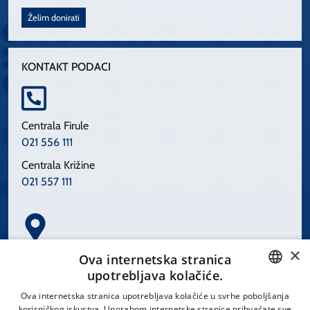
Želim donirati
KONTAKT PODACI
Centrala Firule
021 556 111
Centrala Križine
021 557 111
×
Spinčićeva 1, 21000 Split
Ova internetska stranica
Hrvatska
upotrebljava kolačiće.
CROATIAN
Ova internetska stranica upotrebljava kolačiće u svrhe poboljšanja
korisničkog iskustva. Uporabom internetske stranice prihvaćate sve