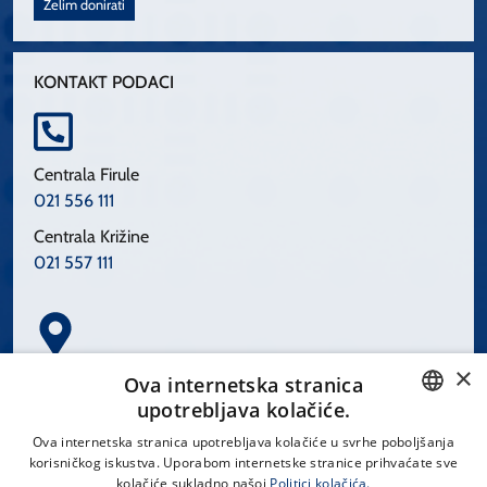
Želim donirati
KONTAKT PODACI
Centrala Firule
021 556 111
Centrala Križine
021 557 111
×
Spinčićeva 1, 21000 Split
Ova internetska stranica
Hrvatska
upotrebljava kolačiće.
CROATIAN
Ova internetska stranica upotrebljava kolačiće u svrhe poboljšanja
korisničkog iskustva. Uporabom internetske stranice prihvaćate sve
ENGLISH
kolačiće sukladno našoj
Politici kolačića.