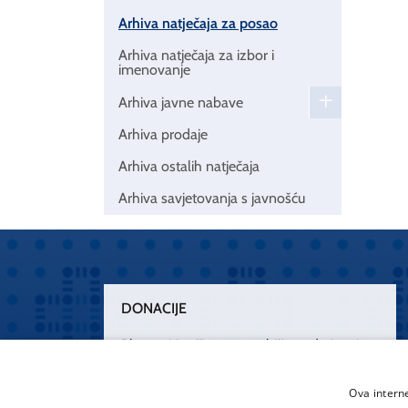
Arhiva natječaja za posao
Arhiva natječaja za izbor i
imenovanje
Arhiva javne nabave
Arhiva prodaje
Arhiva ostalih natječaja
Arhiva savjetovanja s javnošću
DONACIJE
Plemenitim činom nesebičnog darivanja
osnažimo našu zdravstvenu zaštitu.
„Zarazimo“ se dobrotom, donirajmo od
Ova intern