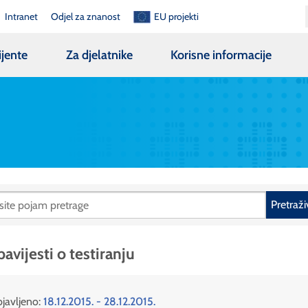
Intranet
Odjel za znanost
EU projekti
ijente
Za djelatnike
Korisne informacije
Pretraži
avijesti o testiranju
javljeno:
18.12.2015. - 28.12.2015.