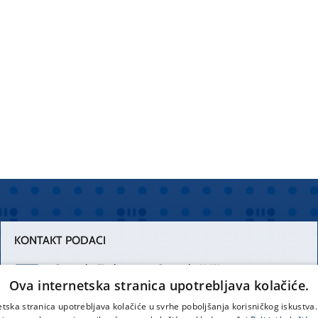
KONTAKT PODACI
Centrala Firule
Centrala Križine
Ova internetska stranica upotrebljava kolačiće.
021 556 111
021 557 111
etska stranica upotrebljava kolačiće u svrhe poboljšanja korisničkog iskustv