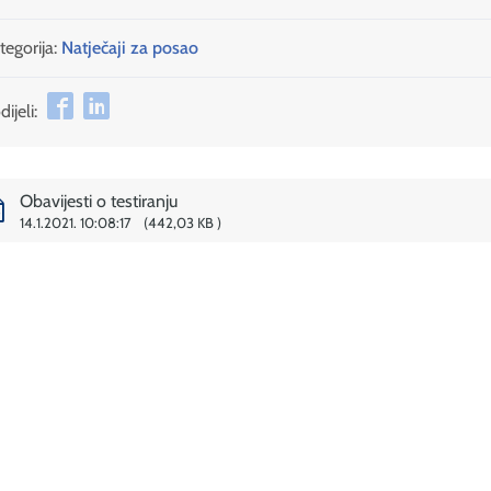
tegorija:
Natječaji za posao
ijeli:
Obavijesti o testiranju
14.1.2021. 10:08:17
442,03 KB