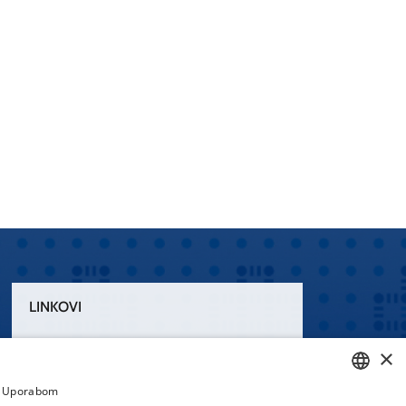
LINKOVI
Uvjeti korištenja
×
Izjava o pristupačnosti
a. Uporabom