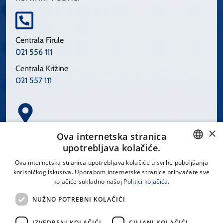
Centrala Firule
021 556 111
Centrala Križine
021 557 111
×
Spinčićeva 1, 21000 Split
Ova internetska stranica
Hrvatska
upotrebljava kolačiće.
CROATIAN
Ova internetska stranica upotrebljava kolačiće u svrhe poboljšanja
korisničkog iskustva. Uporabom internetske stranice prihvaćate sve
ENGLISH
kolačiće sukladno našoj
Politici kolačića.
office@kbsplit.hr
NUŽNO POTREBNI KOLAČIĆI
LINKOVI
IZVEDBENI KOLAČIĆI
CILJANI KOLAČIĆI