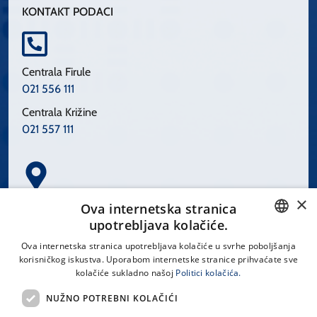
KONTAKT PODACI
Centrala Firule
021 556 111
Centrala Križine
021 557 111
×
Spinčićeva 1, 21000 Split
Ova internetska stranica
Hrvatska
upotrebljava kolačiće.
CROATIAN
Ova internetska stranica upotrebljava kolačiće u svrhe poboljšanja
korisničkog iskustva. Uporabom internetske stranice prihvaćate sve
ENGLISH
kolačiće sukladno našoj
Politici kolačića.
office@kbsplit.hr
NUŽNO POTREBNI KOLAČIĆI