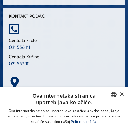
KONTAKT PODACI
Centrala Firule
021 556 111
Centrala Križine
021 557 111
×
Spinčićeva 1, 21000 Split
Ova internetska stranica
Hrvatska
upotrebljava kolačiće.
CROATIAN
Ova internetska stranica upotrebljava kolačiće u svrhe poboljšanja
korisničkog iskustva. Uporabom internetske stranice prihvaćate sve
ENGLISH
kolačiće sukladno našoj
Politici kolačića.
office@kbsplit.hr