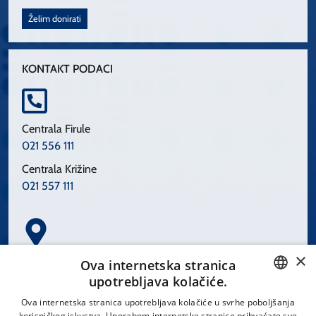
Želim donirati
KONTAKT PODACI
Centrala Firule
021 556 111
Centrala Križine
021 557 111
×
Spinčićeva 1, 21000 Split
Ova internetska stranica
Hrvatska
upotrebljava kolačiće.
CROATIAN
Ova internetska stranica upotrebljava kolačiće u svrhe poboljšanja
korisničkog iskustva. Uporabom internetske stranice prihvaćate sve