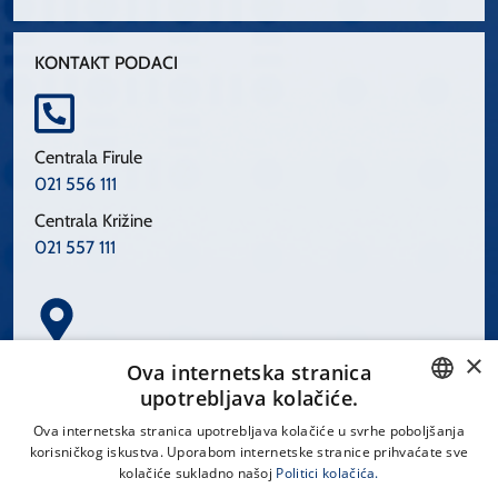
KONTAKT PODACI
Centrala Firule
021 556 111
Centrala Križine
021 557 111
×
Spinčićeva 1, 21000 Split
Ova internetska stranica
Hrvatska
upotrebljava kolačiće.
CROATIAN
Ova internetska stranica upotrebljava kolačiće u svrhe poboljšanja
korisničkog iskustva. Uporabom internetske stranice prihvaćate sve
ENGLISH
kolačiće sukladno našoj
Politici kolačića.
office@kbsplit.hr