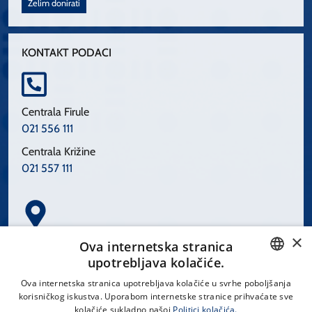
Želim donirati
KONTAKT PODACI
Centrala Firule
021 556 111
Centrala Križine
021 557 111
×
Spinčićeva 1, 21000 Split
Ova internetska stranica
Hrvatska
upotrebljava kolačiće.
CROATIAN
Ova internetska stranica upotrebljava kolačiće u svrhe poboljšanja
korisničkog iskustva. Uporabom internetske stranice prihvaćate sve
ENGLISH
kolačiće sukladno našoj
Politici kolačića.