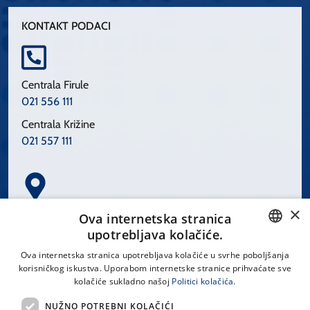
KONTAKT PODACI
Centrala Firule
021 556 111
Centrala Križine
021 557 111
×
Spinčićeva 1, 21000 Split
Ova internetska stranica
Hrvatska
upotrebljava kolačiće.
CROATIAN
Ova internetska stranica upotrebljava kolačiće u svrhe poboljšanja
korisničkog iskustva. Uporabom internetske stranice prihvaćate sve
ENGLISH
kolačiće sukladno našoj
Politici kolačića.
office@kbsplit.hr
NUŽNO POTREBNI KOLAČIĆI