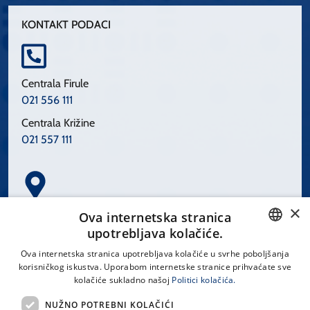
KONTAKT PODACI
Centrala Firule
021 556 111
Centrala Križine
021 557 111
×
Spinčićeva 1, 21000 Split
Ova internetska stranica
Hrvatska
upotrebljava kolačiće.
CROATIAN
Ova internetska stranica upotrebljava kolačiće u svrhe poboljšanja
korisničkog iskustva. Uporabom internetske stranice prihvaćate sve
ENGLISH
kolačiće sukladno našoj
Politici kolačića.
office@kbsplit.hr
NUŽNO POTREBNI KOLAČIĆI