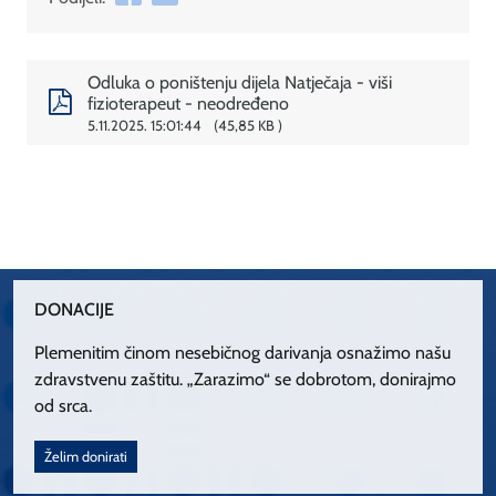
Odluka o poništenju dijela Natječaja - viši
fizioterapeut - neodređeno
5.11.2025. 15:01:44
45,85 KB
DONACIJE
Plemenitim činom nesebičnog darivanja osnažimo našu
zdravstvenu zaštitu. „Zarazimo“ se dobrotom, donirajmo
od srca.
Želim donirati