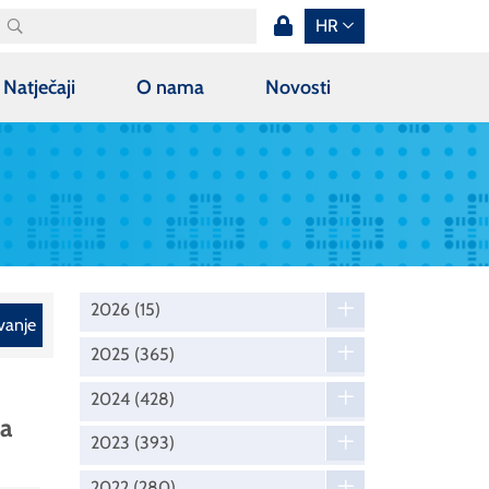
HR
Natječaji
O nama
Novosti
2026
(15)
vanje
2025
(365)
2024
(428)
za
2023
(393)
2022
(280)