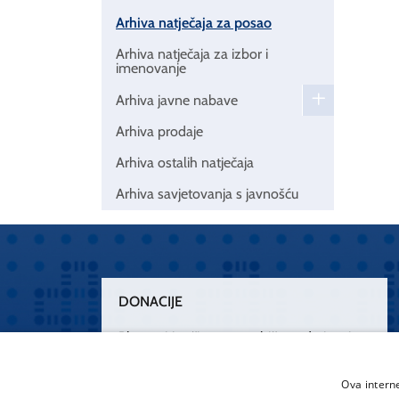
Arhiva natječaja za posao
Arhiva natječaja za izbor i
imenovanje
Arhiva javne nabave
Arhiva prodaje
Arhiva ostalih natječaja
Arhiva savjetovanja s javnošću
DONACIJE
Plemenitim činom nesebičnog darivanja
osnažimo našu zdravstvenu zaštitu.
„Zarazimo“ se dobrotom, donirajmo od
Ova intern