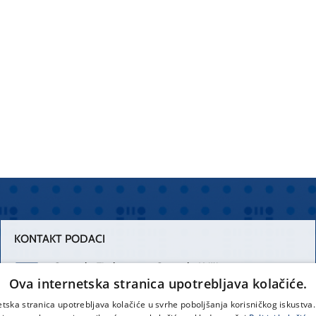
KONTAKT PODACI
Centrala Firule
Centrala Križine
Ova internetska stranica upotrebljava kolačiće.
021 556 111
021 557 111
etska stranica upotrebljava kolačiće u svrhe poboljšanja korisničkog iskustv