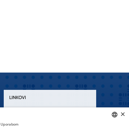
LINKOVI
Uvjeti korištenja
×
Izjava o pristupačnosti
a. Uporabom