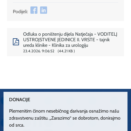
Podijeli:
Odluka o poništenju dijela Natječaja - VODITELJ
USTROJSTVENE JEDINICE II. VRSTE - tajnik
ureda klinike - Klinika za urologiju
23.4.2026. 9:06:52
44,21 KB
DONACIJE
Plemenitim činom nesebičnog darivanja osnažimo našu
zdravstvenu zaštitu. „Zarazimo“ se dobrotom, donirajmo
od srca.