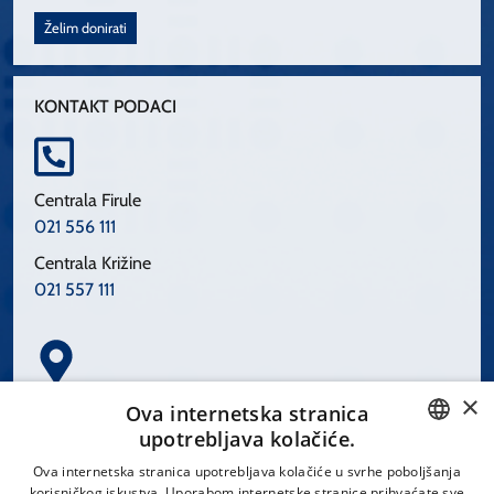
Želim donirati
KONTAKT PODACI
Centrala Firule
021 556 111
Centrala Križine
021 557 111
×
Spinčićeva 1, 21000 Split
Ova internetska stranica
Hrvatska
upotrebljava kolačiće.
CROATIAN
Ova internetska stranica upotrebljava kolačiće u svrhe poboljšanja
korisničkog iskustva. Uporabom internetske stranice prihvaćate sve