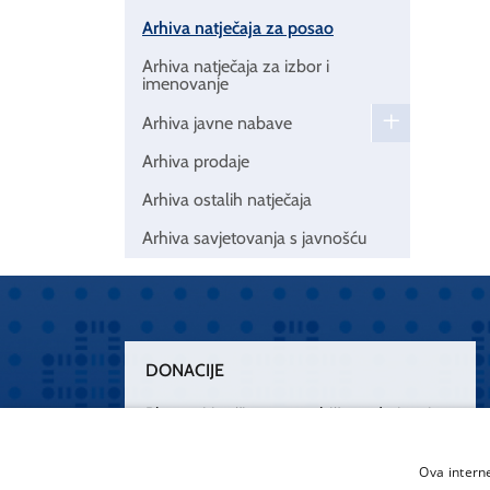
Arhiva natječaja za posao
Arhiva natječaja za izbor i
imenovanje
Arhiva javne nabave
Arhiva prodaje
Arhiva ostalih natječaja
Arhiva savjetovanja s javnošću
DONACIJE
Plemenitim činom nesebičnog darivanja
osnažimo našu zdravstvenu zaštitu.
„Zarazimo“ se dobrotom, donirajmo od
Ova intern