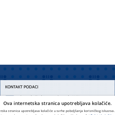
KONTAKT PODACI
Centrala Firule
Centrala Križine
Ova internetska stranica upotrebljava kolačiće.
021 556 111
021 557 111
etska stranica upotrebljava kolačiće u svrhe poboljšanja korisničkog iskustv