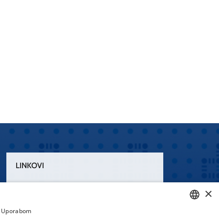
LINKOVI
Uvjeti korištenja
×
Izjava o pristupačnosti
a. Uporabom