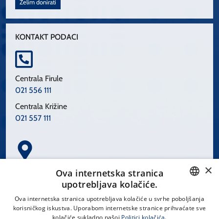
Želim donirati
KONTAKT PODACI
Centrala Firule
021 556 111
Centrala Križine
021 557 111
×
Spinčićeva 1, 21000 Split
Ova internetska stranica
Hrvatska
upotrebljava kolačiće.
CROATIAN
Ova internetska stranica upotrebljava kolačiće u svrhe poboljšanja
korisničkog iskustva. Uporabom internetske stranice prihvaćate sve
ENGLISH
kolačiće sukladno našoj
Politici kolačića.