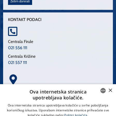
Želim donirati
KONTAKT PODACI
Centrala Firule
021 556 111
Centrala Križine
021 557 111
×
Spinčićeva 1, 21000 Split
Ova internetska stranica
Hrvatska
upotrebljava kolačiće.
CROATIAN
Ova internetska stranica upotrebljava kolačiće u svrhe poboljšanja
korisničkog iskustva. Uporabom internetske stranice prihvaćate sve
ENGLISH
kolačiće sukladno našoj
Politici kolačića.