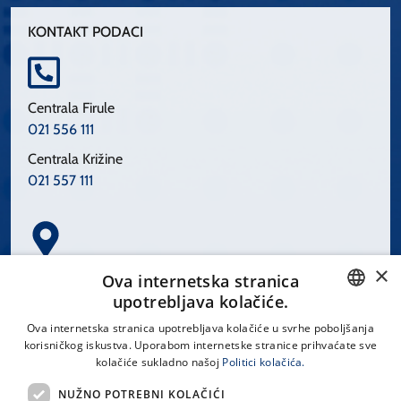
KONTAKT PODACI
Centrala Firule
021 556 111
Centrala Križine
021 557 111
×
Spinčićeva 1, 21000 Split
Ova internetska stranica
Hrvatska
upotrebljava kolačiće.
CROATIAN
Ova internetska stranica upotrebljava kolačiće u svrhe poboljšanja
korisničkog iskustva. Uporabom internetske stranice prihvaćate sve
ENGLISH
kolačiće sukladno našoj
Politici kolačića.
office@kbsplit.hr
NUŽNO POTREBNI KOLAČIĆI