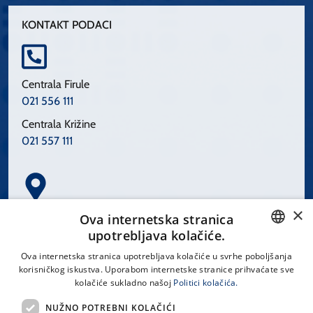
KONTAKT PODACI
Centrala Firule
021 556 111
Centrala Križine
021 557 111
×
Spinčićeva 1, 21000 Split
Ova internetska stranica
Hrvatska
upotrebljava kolačiće.
CROATIAN
Ova internetska stranica upotrebljava kolačiće u svrhe poboljšanja
korisničkog iskustva. Uporabom internetske stranice prihvaćate sve
ENGLISH
kolačiće sukladno našoj
Politici kolačića.
office@kbsplit.hr
NUŽNO POTREBNI KOLAČIĆI